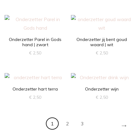
Onderzetter Parel in Gods
Onderzetter jij bent goud
hand | zwart
waard | wit
€
2,50
€
2,50
Onderzetter hart terra
Onderzetter wijn
€
2,50
€
2,50
→
1
2
3