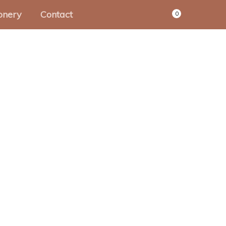
onery
Contact
0
pierwaren
hrijfwaren
Adventskalenders
oimakers
Kerstcadeautjes
waarbundels
Kersthangers
shstuffing
Kerstkaarten
allenges
Kerstdecoratie
intables
Kerst inpakstudio