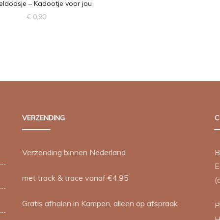
ldoosje – Kadootje voor jou
€
0,90
VERZENDING
C
Verzending binnen Nederland
B
E
met track & trace vanaf €4,95
(
Gratis afhalen in Kampen, alleen op afspraak
P
H