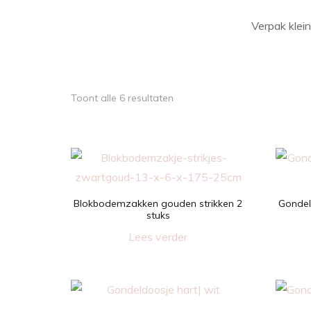
Verpak klei
Gesorteerd
Toont alle 6 resultaten
op
nieuwste
Blokbodemzakken gouden strikken 2
Gondel
stuks
Lees verder