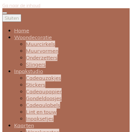
Ga naar de inhoud
Sluiten
Home
Woondecoratie
Muurcirkels
Muurvormen
Onderzetters
Slingers
Inpakstudio
Cadeauzakjes
Stickers
Cadeaupapier
Gondeldoosjes
Cadeaulabels
Lint en touw
Inpaksetjes
Kaarten