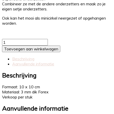
Combineer ze met de andere onderzetters en maak zo je
eigen setje onderzetters.
Ook kan het mooi als minicirkel neergezet of opgehangen
worden.
Onderzetter
jij
Toevoegen aan winkelwagen
bent
goud
Beschrijving
waard
Aanvullende informatie
|
wit
Beschrijving
aantal
Formaat: 10 x 10 cm
Materiaal: 3 mm dik Forex
Verkoop per stuk
Aanvullende informatie