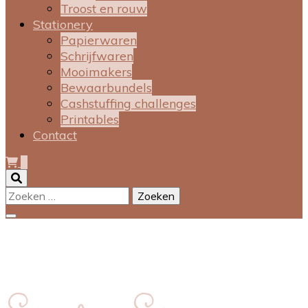
Troost en rouw
Stationery
Papierwaren
Schrijfwaren
Mooimakers
Bewaarbundels
Cashstuffing challenges
Printables
Contact
0
Zoeken
naar: