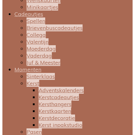
Wenskaarten
Minikaartjes
Cadeautjes
Spellen
Brievenbuscadeautjes
Collega
Valentijn
Moederdag
Vaderdag
Juf & Meester
Momenten
Sinterklaas
Kerst
Adventskalenders
Kerstcadeautjes
Kersthangers
Kerstkaarten
Kerstdecoratie
Kerst inpakstudio
Pasen