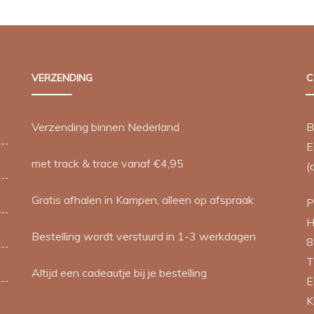
variaties.
Deze
productpag
Deze
optie
optie
kan
kan
gekozen
VERZENDING
C
gekozen
worden
worden
op
op
de
Verzending binnen Nederland
B
de
productpag
E
productpagina
met track & trace vanaf €4,95
(
Gratis afhalen in Kampen, alleen op afspraak
P
H
Bestelling wordt verstuurd in 1-3 werkdagen
8
T
Altijd een cadeautje bij je bestelling
E
K