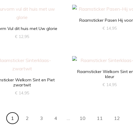
Raamsticker Pasen Hij voor
€
14,95
rm Vul dit huis met Uw glorie
€
12,95
Dit
product
heeft
meerdere
variaties.
Raamsticker Welkom Sint en
kleur
Deze
sticker Welkom Sint en Piet
€
14,95
zwartwit
optie
€
14,95
Dit
kan
Dit
product
gekozen
product
heeft
worden
1
2
3
4
…
10
11
12
heeft
meerdere
op
meerdere
variaties.
de