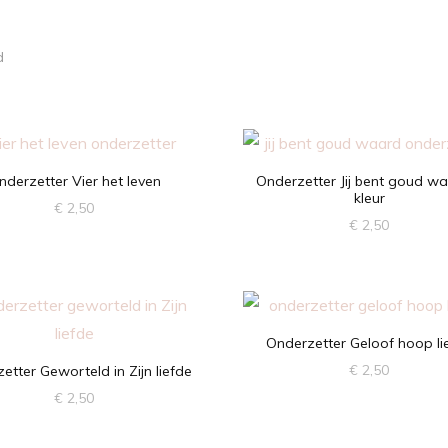
Gesorteerd
d
op
nieuwste
nderzetter Vier het leven
Onderzetter Jij bent goud wa
kleur
€
2,50
€
2,50
Onderzetter Geloof hoop li
€
2,50
etter Geworteld in Zijn liefde
€
2,50