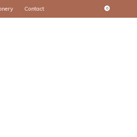
onery
Contact
0
pierwaren
hrijfwaren
Adventskalenders
oimakers
Kerstcadeautjes
waarbundels
Kersthangers
shstuffing
Kerstkaarten
allenges
Kerstdecoratie
intables
Kerst inpakstudio