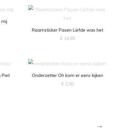
 mij
Raamsticker Pasen Liefde was het
€
14,95
Dit
product
heeft
meerdere
 Piet
Onderzetter Oh kom er eens kijken
variaties.
€
2,50
Deze
optie
kan
gekozen
→
worden
op