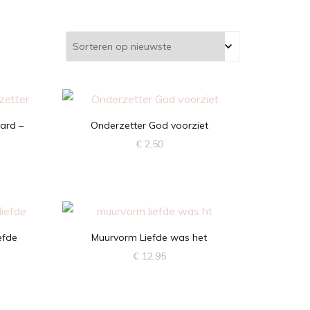
ard –
Onderzetter God voorziet
€
2,50
efde
Muurvorm Liefde was het
€
12,95