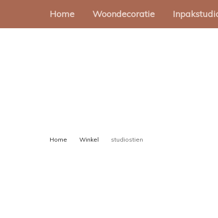
Home
Woondecoratie
Inpakstudi
Muurcirkels
Cadeauz
Muurvormen
Stickers
Onderzetters
Cadeaup
Slingers
Gondeld
Home
Winkel
studiostien
Cadeaul
Lint en 
Inpakset