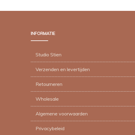
variaties.
Deze
optie
kan
INFORMATIE
gekozen
worden
op
Studio Stien
de
Verzenden en levertijden
productpagina
Retourneren
Wholesale
Algemene voorwaarden
Privacybeleid