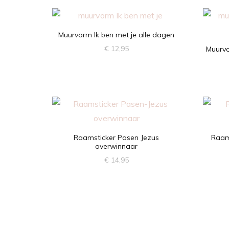
Muurvorm Ik ben met je alle dagen
€
12,95
Muurvo
Raamsticker Pasen Jezus
Raam
overwinnaar
€
14,95
Dit
product
heeft
meerdere