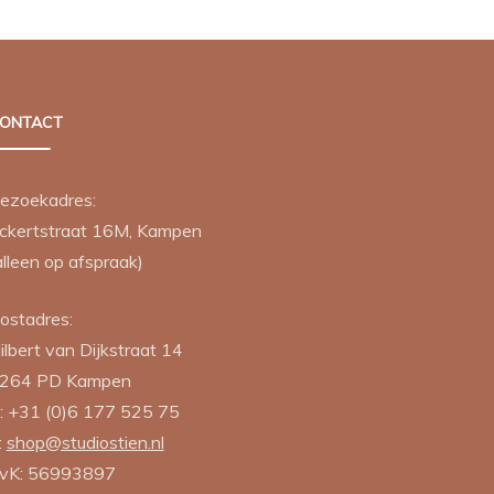
ina
de
productpagina
ONTACT
ezoekadres:
ina
ckertstraat 16M, Kampen
alleen op afspraak)
ostadres:
ilbert van Dijkstraat 14
264 PD
Kampen
:
+31 (0)6 177 525 75
:
shop@studiostien.nl
vK: 56993897