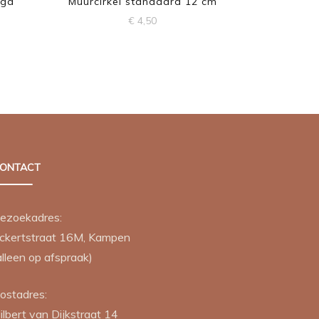
ega
Muurcirkel standaard 12 cm
€
4,50
ONTACT
ezoekadres:
ckertstraat 16M, Kampen
alleen op afspraak)
ostadres:
ilbert van Dijkstraat 14