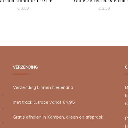
rcirkel standaard 10 cm
Onderzetter leukste coll
€
3,50
€
2,50
VERZENDING
C
Verzending binnen Nederland
B
E
met track & trace vanaf €4,95
(
Gratis afhalen in Kampen, alleen op afspraak
P
H