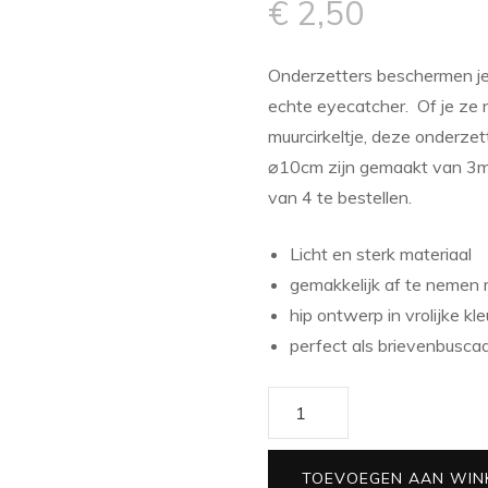
€
2,50
Onderzetters beschermen je 
echte eyecatcher. Of je ze n
muurcirkeltje, deze onderzet
⌀10cm zijn gemaakt van 3mm
van 4 te bestellen.
Licht en sterk materiaal
gemakkelijk af te nemen 
hip ontwerp in vrolijke kl
perfect als brievenbusca
Onderzetter
Kruis
aantal
TOEVOEGEN AAN WIN