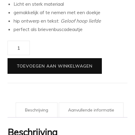
Licht en sterk materiaal
gemakkelijk af te nemen met een doekje
hip ontwerp en tekst:
Geloof hoop liefde
perfect als brievenbuscadeautje
Onderzetter
Geloof
hoop
TOEVOEGEN AAN WINKELWAGEN
liefde
aantal
Beschrijving
Aanvullende informatie
Beschrijving