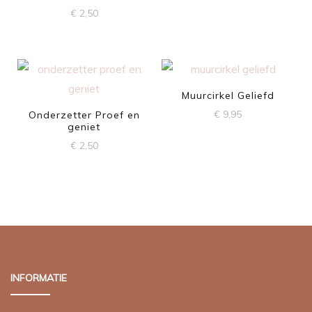
€
2,50
Muurcirkel Geliefd
€
9,95
Onderzetter Proef en
geniet
€
2,50
INFORMATIE