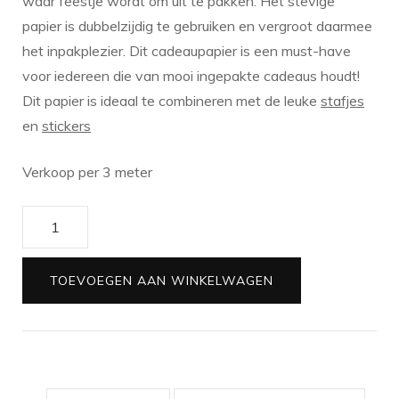
waar feestje wordt om uit te pakken. Het stevige
papier is dubbelzijdig te gebruiken en vergroot daarmee
het inpakplezier. Dit cadeaupapier is een must-have
voor iedereen die van mooi ingepakte cadeaus houdt!
Dit papier is ideaal te combineren met de leuke
stafjes
en
stickers
Verkoop per 3 meter
Cadeaupapier
Sinterklaas
zwartwit
TOEVOEGEN AAN WINKELWAGEN
|
3
meter
aantal