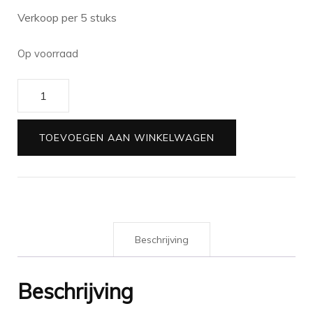
Verkoop per 5 stuks
Op voorraad
Kadozakjes
petrol
sparkles
TOEVOEGEN AAN WINKELWAGEN
17x25cm
|
5
stuks
aantal
Beschrijving
Beschrijving