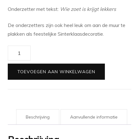
Onderzetter met tekst:
Wie zoet is krijgt lekkers
De onderzetters zijn ook heel leuk om aan de muur te
plakken als feestelijke Sinterklaasdecoratie.
Onderzetter
Wie
zoet
TOEVOEGEN AAN WINKELWAGEN
is
krijgt
lekkers
aantal
Beschrijving
Aanvullende informatie