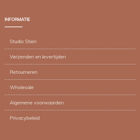
op
op
de
de
INFORMATIE
productpagina
productpagina
Studio Stien
Verzenden en levertijden
Retourneren
Wholesale
Algemene voorwaarden
Privacybeleid