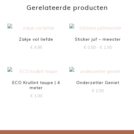
Gerelateerde producten
Zakje vol liefde
Sticker juf – meester
Prijsklasse:
€
4,95
€
0,50
-
€
1,50
€ 0,50
Dit
Dit
tot
product
product
€ 1,50
heeft
heeft
meerdere
meerdere
ECO Krullint taupe | 4
Onderzetter Geniet
meter
variaties.
variaties.
€
2,50
€
1,00
Deze
Deze
optie
optie
kan
kan
gekozen
gekozen
worden
worden