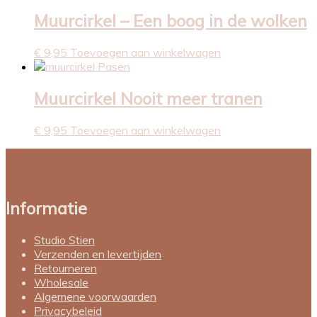
Muurcirkel – Een boog in de wolken
€
9,95
Toevoegen aan winkelwagen
Muurcirkel Nooit meer tranen
€
9,95
Toevoegen aan winkelwagen
Informatie
Studio Stien
Verzenden en levertijden
Retourneren
Wholesale
Algemene voorwaarden
Privacybeleid