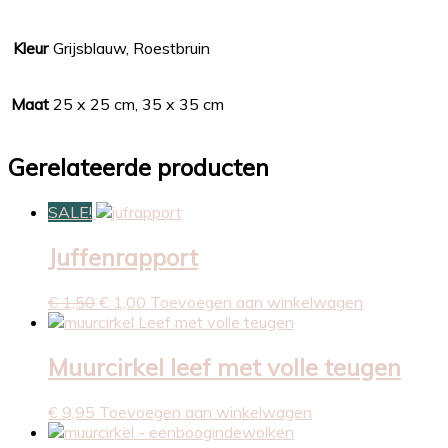
Kleur
Grijsblauw, Roestbruin
Maat
25 x 25 cm, 35 x 35 cm
Gerelateerde producten
SALE!
Juffenrapport
Oorspronkelijke
Huidige
€
1,50
€
1,00
Toevoegen aan winkelwagen
prijs
prijs
was:
is:
€ 1,50.
€ 1,00.
Muurcirkel leef met volle teugen
€
9,95
Toevoegen aan winkelwagen