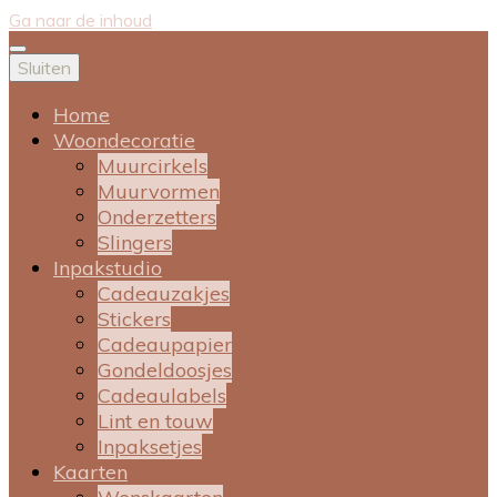
Ga naar de inhoud
Sluiten
Home
Woondecoratie
Muurcirkels
Muurvormen
Onderzetters
Slingers
Inpakstudio
Cadeauzakjes
Stickers
Cadeaupapier
Gondeldoosjes
Cadeaulabels
Lint en touw
Inpaksetjes
Kaarten