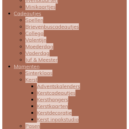
Wenskaarten
Minikaartjes
Cadeautjes
Spellen
Brievenbuscadeautjes
Collega
Valentijn
Moederdag
Vaderdag
Juf & Meester
Momenten
Sinterklaas
Kerst
Adventskalenders
Kerstcadeautjes
Kersthangers
Kerstkaarten
Kerstdecoratie
Kerst inpakstudio
Pasen