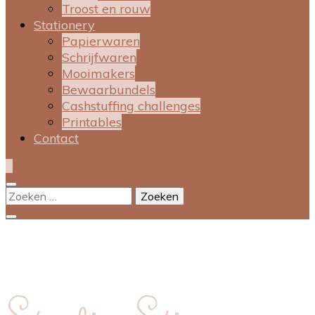
Troost en rouw
Stationery
Papierwaren
Schrijfwaren
Mooimakers
Bewaarbundels
Cashstuffing challenges
Printables
Contact
0
Zoeken
naar: