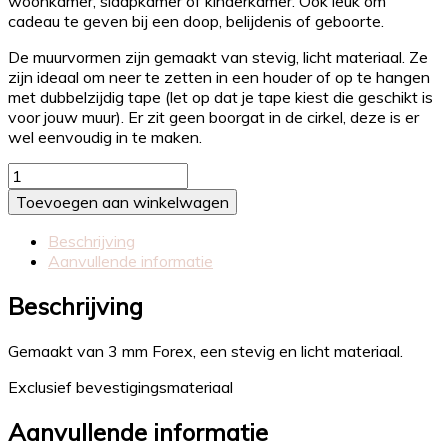
woonkamer, slaapkamer of kinderkamer. Ook leuk om
cadeau te geven bij een doop, belijdenis of geboorte.
De muurvormen zijn gemaakt van stevig, licht materiaal. Ze
zijn ideaal om neer te zetten in een houder of op te hangen
met dubbelzijdig tape (let op dat je tape kiest die geschikt is
voor jouw muur). Er zit geen boorgat in de cirkel, deze is er
wel eenvoudig in te maken.
Muurvorm
Ik
Toevoegen aan winkelwagen
zal
er
Beschrijving
zijn
Aanvullende informatie
aantal
Beschrijving
Gemaakt van 3 mm Forex, een stevig en licht materiaal.
Exclusief bevestigingsmateriaal
Aanvullende informatie