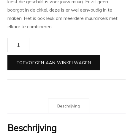
kiest die geschikt is voor jouw muur). Er zit geen
boorgat in de cirkel, deze is er wel eenvoudig in te
maken. Het is ook leuk om meerdere muurcirkels met
elkaar te combineren.
Muurcirkel
Een
boog
TOEVOEGEN AAN WINKELWAGEN
in
de
wolken
(zwart-
wit)
Beschrijving
aantal
Beschrijving