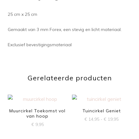
25 cm x 25 cm
Gemaakt van 3 mm Forex, een stevig en licht materiaal.
Exclusief bevestigingsmateriaal
Gerelateerde producten
Muurcirkel Toekomst vol
Tuincirkel Geniet
van hoop
Prijsklasse
€
14,95
-
€
19,95
€
9,95
€ 14,95
Dit
tot
product
€ 19,95