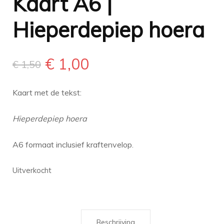
Kaart A6 |
Hieperdepiep hoera
Oorspronkelijke
Huidige
€
1,00
€
1,50
prijs
prijs
Kaart met de tekst:
was:
is:
Hieperdepiep hoera
€ 1,50.
€ 1,00.
A6 formaat inclusief kraftenvelop.
Uitverkocht
Beschrijving