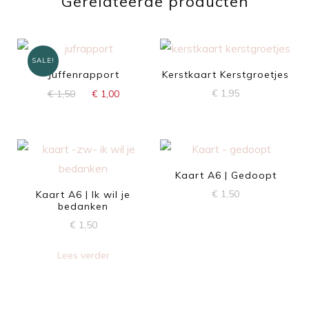
Gerelateerde producten
SALE!
Juffenrapport
Kerstkaart Kerstgroetjes
Oorspronkelijke
Huidige
€
1,95
€
1,50
€
1,00
prijs
prijs
was:
is:
€ 1,50.
€ 1,00.
Kaart A6 | Gedoopt
€
1,50
Kaart A6 | Ik wil je
bedanken
€
1,50
Lees verder