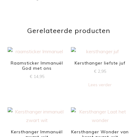
Gerelateerde producten
Raamsticker Immanuël
Kersthanger liefste juf
God met ons
€
2,95
€
14,95
Lees verder
Kersthanger Immanuël
Kersthanger Wonder van
zwart-wit
kerst zwart-wit