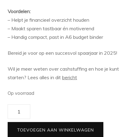
Voordelen:
– Helpt je financieel overzicht houden
– Maakt sparen tastbaar én motiverend
– Handig compact, past in A6 budget binder
Bereid je voor op een succesvol spaarjaar in 2025!
Wil je meer weten over cashstuffing en hoe je kunt
starten? Lees alles in dit
bericht
Op voorraad
Cashstuffing
challenge
|
TOEVOEGEN AAN WINKELWAGEN
kleingeldchallenge