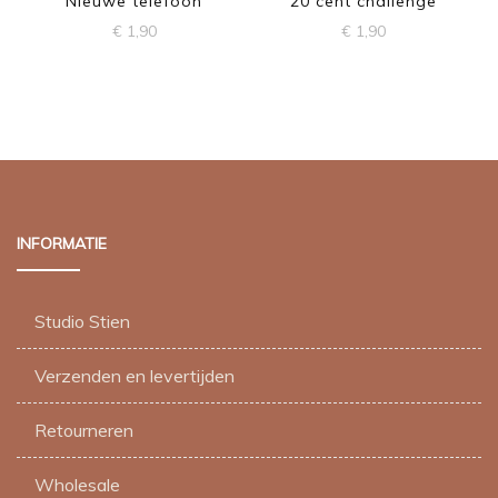
Nieuwe telefoon
20 cent challenge
€
1,90
€
1,90
INFORMATIE
Studio Stien
Verzenden en levertijden
Retourneren
Wholesale