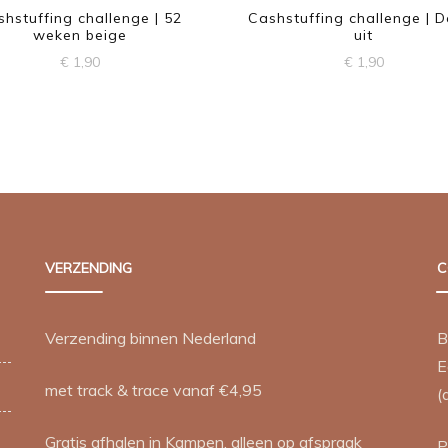
hstuffing challenge | 52
Cashstuffing challenge | 
weken beige
uit
€
1,90
€
1,90
VERZENDING
C
Verzending binnen Nederland
B
E
met track & trace vanaf €4,95
(
Gratis afhalen in Kampen, alleen op afspraak
P