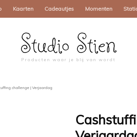
o
Kaarten
Cadeautjes
Momenten
Stati
Studio Stien
akjes
Wenskaarten
Spellen
Sinterklaas
Pa
Minikaartjes
Brievenbuscadeautjes
Kerst
Sc
Producten waar je blij van wordt
apier
Collega
Pasen
Mo
oosjes
Valentijn
Troost en rouw
Be
uffing challenge | Verjaardag
abels
Moederdag
Ca
ch
touw
Vaderdag
Cashstuffi
Pr
jes
Juf & Meester
Verjaarda