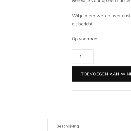
Bereid je voor op een succes
Wil je meer weten over cashs
dit
bericht
Op voorraad
Cashstuffing
challenge
|
TOEVOEGEN AAN WIN
Verjaardag
aantal
Beschrijving