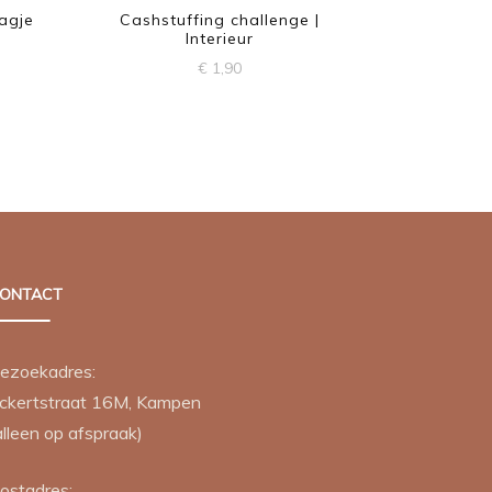
Dagje
Cashstuffing challenge |
Interieur
€
1,90
ONTACT
ezoekadres:
ckertstraat 16M, Kampen
alleen op afspraak)
ostadres: