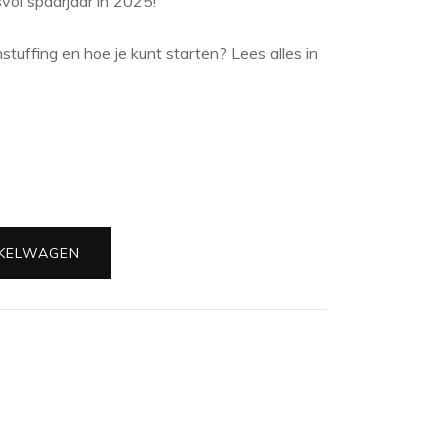
vol spaarjaar in 2025!
tuffing en hoe je kunt starten? Lees alles in
KELWAGEN