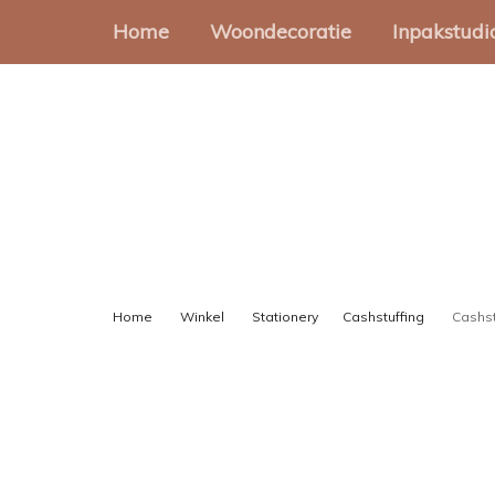
Home
Woondecoratie
Inpakstudi
Muurcirkels
Cadeauz
Muurvormen
Stickers
Onderzetters
Cadeaup
Slingers
Gondeld
Home
Winkel
Stationery
Cashstuffing
Cashst
Cadeaul
Lint en 
Inpakset