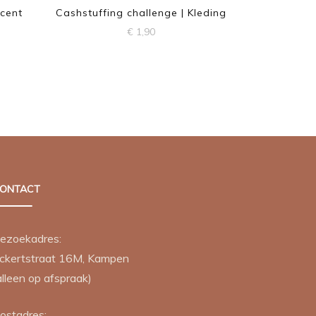
 cent
Cashstuffing challenge | Kleding
€
1,90
ONTACT
ezoekadres:
ckertstraat 16M, Kampen
alleen op afspraak)
ostadres: