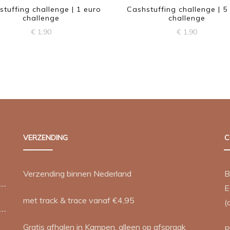
stuffing challenge | 1 euro
Cashstuffing challenge | 5
challenge
challenge
€
1,90
€
1,90
VERZENDING
C
Verzending binnen Nederland
B
E
met track & trace vanaf €4,95
(
Gratis afhalen in Kampen, alleen op afspraak
P