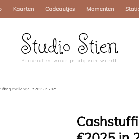
o
Kaarten
Cadeautjes
Momenten
Stati
Studio Stien
akjes
Wenskaarten
Spellen
Sinterklaas
Pa
Minikaartjes
Brievenbuscadeautjes
Kerst
Sc
Producten waar je blij van wordt
apier
Collega
Pasen
Mo
oosjes
Valentijn
Troost en rouw
Be
uffing challenge | €2025 in 2025
abels
Moederdag
Ca
ch
touw
Vaderdag
Cashstuffi
Pr
jes
Juf & Meester
€2025 in 