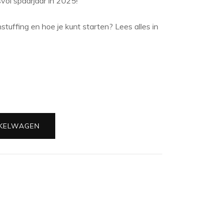
vol spaarjaar in 2025!
tuffing en hoe je kunt starten? Lees alles in
KELWAGEN