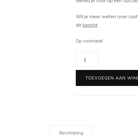
Bereid je voor op een succes
Wil je meer weten over cashs
dit
bericht
Op voorraad
Cashstuffing
challenge
|
TOEVOEGEN AAN WIN
€2025
in
2025
aantal
Beschrijving