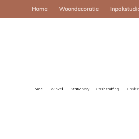
Home
Woondecoratie
Inpakstudi
Muurcirkels
Cadeauz
Muurvormen
Stickers
Onderzetters
Cadeaup
Slingers
Gondeld
Home
Winkel
Stationery
Cashstuffing
Cashst
Cadeaul
Lint en 
Inpakset