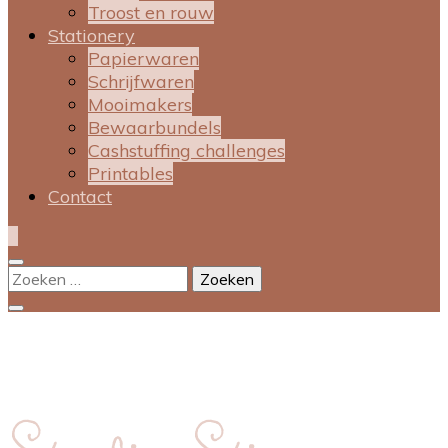
Troost en rouw
Stationery
Papierwaren
Schrijfwaren
Mooimakers
Bewaarbundels
Cashstuffing challenges
Printables
Contact
0
Zoeken
naar: