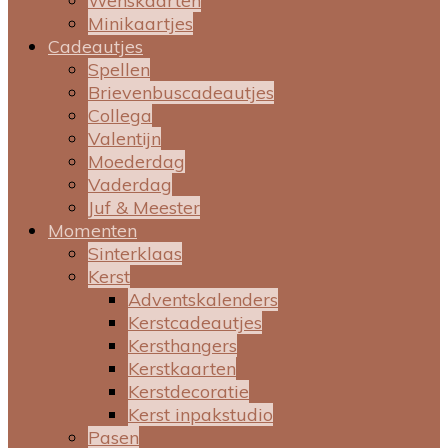
Wenskaarten
Minikaartjes
Cadeautjes
Spellen
Brievenbuscadeautjes
Collega
Valentijn
Moederdag
Vaderdag
Juf & Meester
Momenten
Sinterklaas
Kerst
Adventskalenders
Kerstcadeautjes
Kersthangers
Kerstkaarten
Kerstdecoratie
Kerst inpakstudio
Pasen