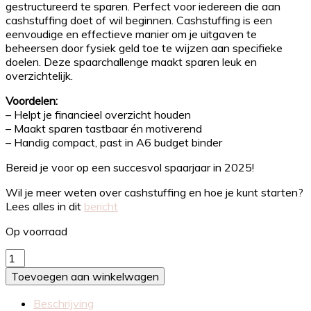
gestructureerd te sparen. Perfect voor iedereen die aan
cashstuffing doet of wil beginnen. Cashstuffing is een
eenvoudige en effectieve manier om je uitgaven te
beheersen door fysiek geld toe te wijzen aan specifieke
doelen. Deze spaarchallenge maakt sparen leuk en
overzichtelijk.
Voordelen:
– Helpt je financieel overzicht houden
– Maakt sparen tastbaar én motiverend
– Handig compact, past in A6 budget binder
Bereid je voor op een succesvol spaarjaar in 2025!
Wil je meer weten over cashstuffing en hoe je kunt starten?
Lees alles in dit
bericht
Op voorraad
Cashstuffing
challenge
Toevoegen aan winkelwagen
|
Dagje
Beschrijving
uit