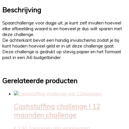
aantal
Beschrijving
Spaarchallenge voor dagje uit, je kunt zelf invullen hoeveel
elke afbeelding waard is en hoeveel je dus wilt sparen met
deze challenge.
De achterkant bevat een handig invulschema zodat je bij
kunt houden hoeveel geld er in uit deze challenge gaat.
Deze challenge is gedrukt op stevig papier en het formaat
past in een A6 budgetbinder
Gerelateerde producten
Cashstuffing challenge | 12
maanden challenge
€
1,90
Toevoegen aan winkelwagen