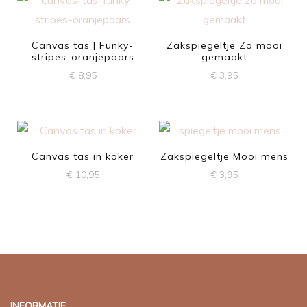
Canvas tas | Funky-
Zakspiegeltje Zo mooi
stripes-oranjepaars
gemaakt
€
8,95
€
3,95
Canvas tas in koker
Zakspiegeltje Mooi mens
€
10,95
€
3,95
INFORMATIE