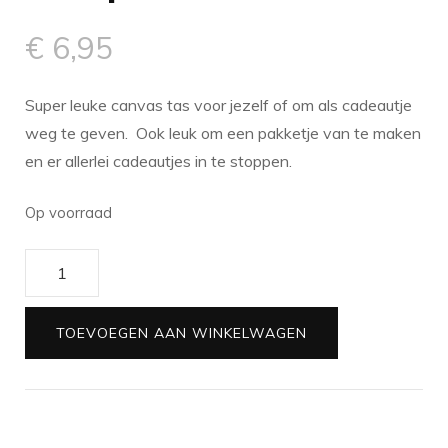
€
6,95
Super leuke canvas tas voor jezelf of om als cadeautje
weg te geven. Ook leuk om een pakketje van te maken
en er allerlei cadeautjes in te stoppen.
Op voorraad
Tas
|
hello
TOEVOEGEN AAN WINKELWAGEN
beautiful
aantal