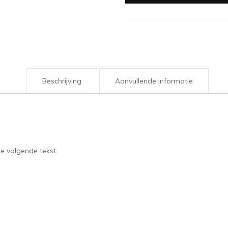
voor
dit
schooljaar
|
10
stuks
Beschrijving
Aanvullende informatie
aantal
e volgende tekst: