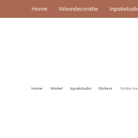
Home
Woondecoratie
Inpakstudi
Muurcirkels
Cadeauz
Muurvormen
Stickers
Onderzetters
Cadeaup
Slingers
Gondeld
Home
Winkel
Inpakstudio
Stickers
Sticker be
Cadeaul
Lint en 
Inpakset