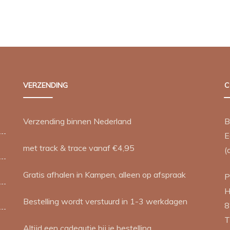
€ 1,50.
€ 1,25.
VERZENDING
C
Verzending binnen Nederland
B
E
met track & trace vanaf €4,95
(
Gratis afhalen in Kampen, alleen op afspraak
P
H
Bestelling wordt verstuurd in 1-3 werkdagen
8
T
Altijd een cadeautje bij je bestelling