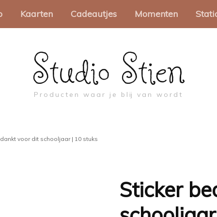
o
Kaarten
Cadeautjes
Momenten
Stati
Studio Stien
akjes
Wenskaarten
Spellen
Sinterklaas
Pa
Minikaartjes
Brievenbuscadeautjes
Kerst
Sc
Producten waar je blij van wordt
apier
Collega
Pasen
Mo
oosjes
Valentijn
Troost en rouw
Be
dankt voor dit schooljaar | 10 stuks
abels
Moederdag
Ca
ch
touw
Vaderdag
Sticker be
Pr
jes
Juf & Meester
schooljaar