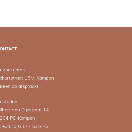
product
€ 1,50
heeft
meerdere
variaties.
Deze
optie
ONTACT
kan
gekozen
worden
ezoekadres:
op
ckertstraat 16M, Kampen
de
alleen op afspraak)
productpagina
ostadres:
ilbert van Dijkstraat 14
264 PD
Kampen
:
+31 (0)6 177 525 75