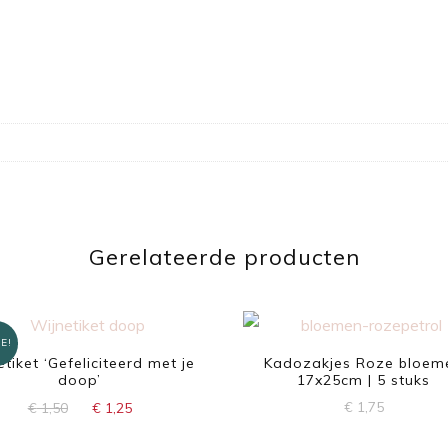
Gerelateerde producten
E!
etiket ‘Gefeliciteerd met je
Kadozakjes Roze bloem
doop’
17x25cm | 5 stuks
Oorspronkelijke
Huidige
€
1,75
€
1,50
€
1,25
prijs
prijs
was:
is: