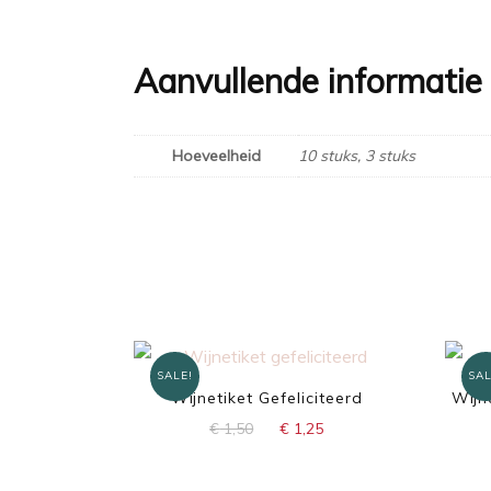
Aanvullende informatie
Hoeveelheid
10 stuks, 3 stuks
SALE!
SAL
Wijnetiket Gefeliciteerd
Wijn
Oorspronkelijke
Huidige
€
1,50
€
1,25
prijs
prijs
was:
is: