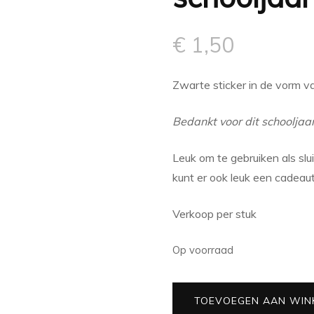
€
1,50
Zwarte sticker in de vorm v
Bedankt voor dit schooljaa
Leuk om te gebruiken als sl
kunt er ook leuk een cadeaut
Verkoop per stuk
Op voorraad
Sticker
TOEVOEGEN AAN WIN
bedankt