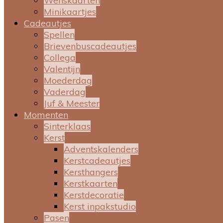
Wenskaarten
Minikaartjes
Cadeautjes
Spellen
Brievenbuscadeautjes
Collega
Valentijn
Moederdag
Vaderdag
Juf & Meester
Momenten
Sinterklaas
Kerst
Adventskalenders
Kerstcadeautjes
Kersthangers
Kerstkaarten
Kerstdecoratie
Kerst inpakstudio
Pasen