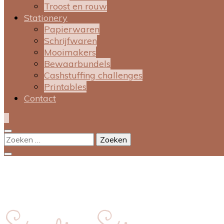
Troost en rouw
Stationery
Papierwaren
Schrijfwaren
Mooimakers
Bewaarbundels
Cashstuffing challenges
Printables
Contact
0
Zoeken
naar: