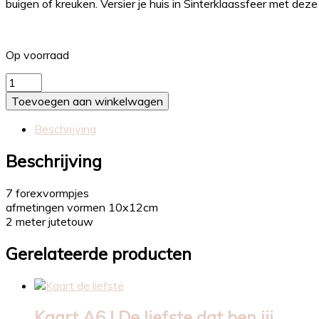
buigen of kreuken. Versier je huis in Sinterklaassfeer met deze 
Op voorraad
Slinger
Sinterklaas
Toevoegen aan winkelwagen
aantal
Beschrijving
Beschrijving
7 forexvormpjes
afmetingen vormen 10x12cm
2 meter jutetouw
Gerelateerde producten
Kaart A6 | De liefste dat ben jij