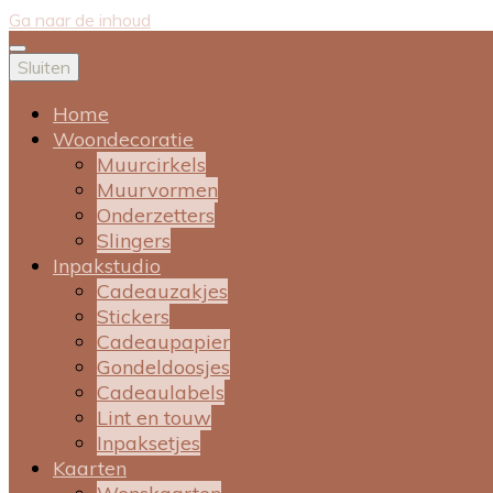
Ga naar de inhoud
Sluiten
Home
Woondecoratie
Muurcirkels
Muurvormen
Onderzetters
Slingers
Inpakstudio
Cadeauzakjes
Stickers
Cadeaupapier
Gondeldoosjes
Cadeaulabels
Lint en touw
Inpaksetjes
Kaarten