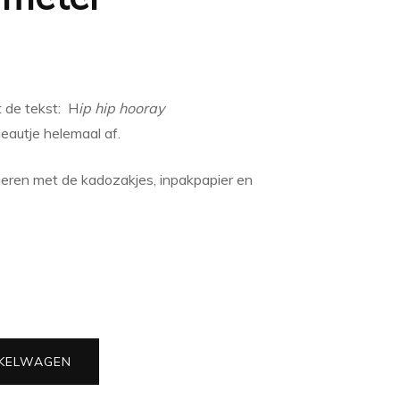
et de tekst: H
ip hip hooray
deautje helemaal af.
ineren met de kadozakjes, inpakpapier en
KELWAGEN