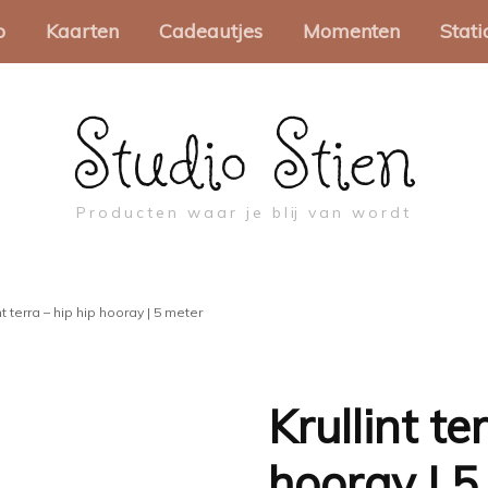
o
Kaarten
Cadeautjes
Momenten
Stati
Studio Stien
akjes
Wenskaarten
Spellen
Sinterklaas
Pa
Minikaartjes
Brievenbuscadeautjes
Kerst
Sc
Producten waar je blij van wordt
apier
Collega
Pasen
Mo
oosjes
Valentijn
Troost en rouw
Be
nt terra – hip hip hooray | 5 meter
abels
Moederdag
Ca
ch
touw
Vaderdag
Krullint te
Pr
jes
Juf & Meester
hooray | 5