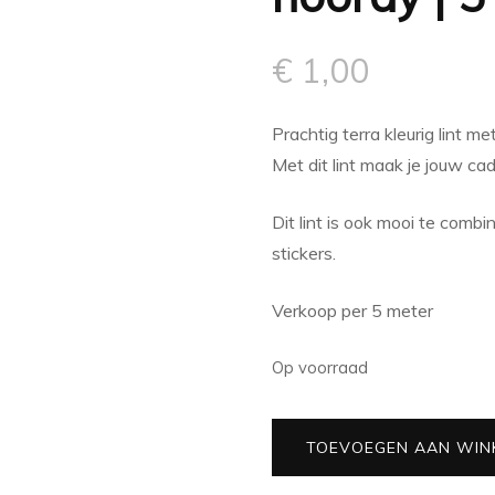
€
1,00
Prachtig terra kleurig lint m
Met dit lint maak je jouw ca
Dit lint is ook mooi te comb
stickers.
Verkoop per 5 meter
Op voorraad
Krullint
TOEVOEGEN AAN WIN
terra
-