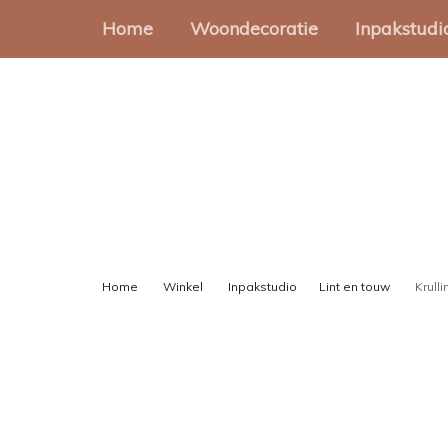
Home
Woondecoratie
Inpakstudi
Muurcirkels
Cadeauz
Muurvormen
Stickers
Onderzetters
Cadeaup
Slingers
Gondeld
Home
Winkel
Inpakstudio
Lint en touw
Krulli
Cadeaul
Lint en 
Inpakset