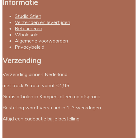
Informatie
de
productpagina
Studio Stien
Verzenden en levertijden
Retourneren
Wholesale
Algemene voorwaarden
Privacybeleid
Verzending
Verzending binnen Nederland
met track & trace vanaf €4,95
Gratis afhalen in Kampen, alleen op afspraak
Bestelling wordt verstuurd in 1-3 werkdagen
Altijd een cadeautje bij je bestelling