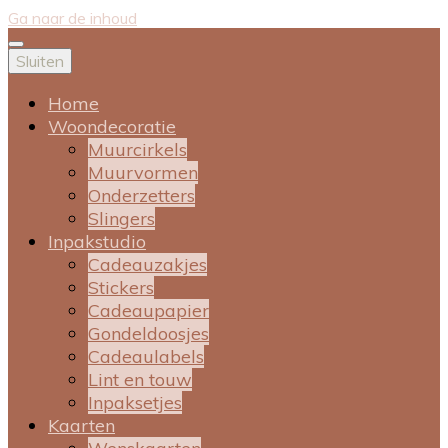
Ga naar de inhoud
Sluiten
Home
Woondecoratie
Muurcirkels
Muurvormen
Onderzetters
Slingers
Inpakstudio
Cadeauzakjes
Stickers
Cadeaupapier
Gondeldoosjes
Cadeaulabels
Lint en touw
Inpaksetjes
Kaarten