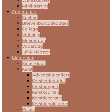
Wenskaarten
Minikaartjes
Cadeautjes
Spellen
Brievenbuscadeautjes
Collega
Valentijn
Moederdag
Vaderdag
Juf & Meester
Momenten
Sinterklaas
Kerst
Adventskalenders
Kerstcadeautjes
Kersthangers
Kerstkaarten
Kerstdecoratie
Kerst inpakstudio
Pasen