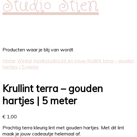
Studio Stien
Producten waar je blij van wordt
Home
Winkel
Inpakstudio
Lint en touw
Krullint terra – gouden
hartjes | 5 meter
Krullint terra – gouden
hartjes | 5 meter
€
1,00
Prachtig terra kleurig lint met gouden hartjes. Met dit lint
maak je jouw cadeautje helemaal af.