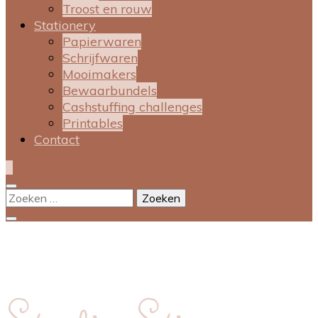
Troost en rouw
Stationery
Papierwaren
Schrijfwaren
Mooimakers
Bewaarbundels
Cashstuffing challenges
Printables
Contact
0
Zoeken
naar: