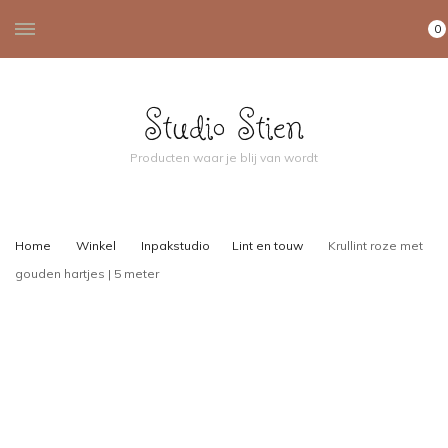
0
Studio Stien
Producten waar je blij van wordt
Home
Winkel
Inpakstudio
Lint en touw
Krullint roze met
gouden hartjes | 5 meter