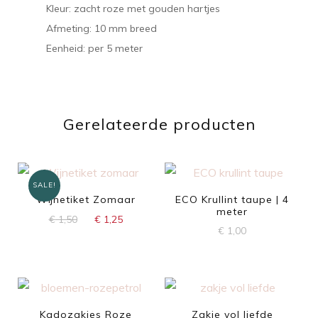
Kleur: zacht roze met gouden hartjes
Afmeting: 10 mm breed
Eenheid: per 5 meter
Gerelateerde producten
SALE!
Wijnetiket Zomaar
ECO Krullint taupe | 4
meter
Oorspronkelijke
Huidige
€
1,50
€
1,25
€
1,00
prijs
prijs
was:
is:
€ 1,50.
€ 1,25.
Kadozakjes Roze
Zakje vol liefde