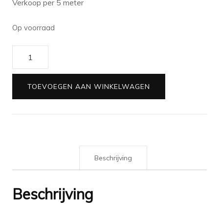
Verkoop per 5 meter
Op voorraad
Krullint
roze
met
TOEVOEGEN AAN WINKELWAGEN
gouden
hartjes
|
5
meter
Beschrijving
aantal
Beschrijving