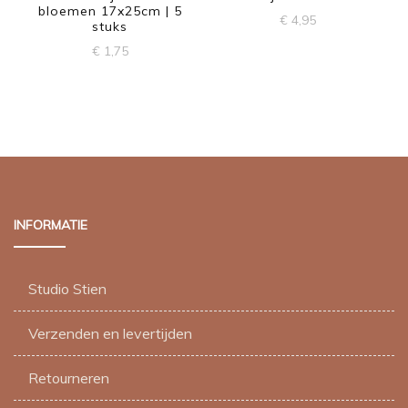
bloemen 17x25cm | 5
€
4,95
stuks
Dit
€
1,75
product
heeft
meerdere
variaties.
Deze
optie
INFORMATIE
kan
gekozen
worden
Studio Stien
op
de
Verzenden en levertijden
productpagina
Retourneren