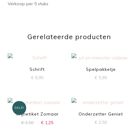
Verkoop per 5 stuks
Gerelateerde producten
Schrift
Spelpakketje
€
6,95
€
5,95
SALE!
Wijnetiket Zomaar
Onderzetter Geniet
Oorspronkelijke
Huidige
€
2,50
€
1,50
€
1,25
prijs
prijs
was:
is: