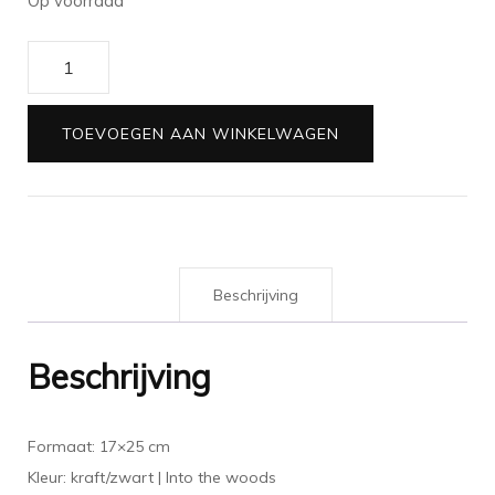
Op voorraad
Kadozakjes
kraft/zwart
into
TOEVOEGEN AAN WINKELWAGEN
the
woods
|
17x25
cm
Beschrijving
|
5
stuks
Beschrijving
aantal
Formaat: 17×25 cm
Kleur: kraft/zwart | Into the woods