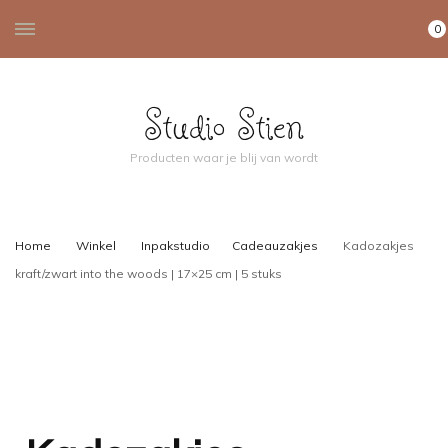
0
Studio Stien
Producten waar je blij van wordt
Home
Winkel
Inpakstudio
Cadeauzakjes
Kadozakjes
kraft/zwart into the woods | 17×25 cm | 5 stuks