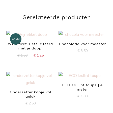
Gerelateerde producten
SALE!
Wijnetiket ‘Gefeliciteerd
Chocolade voor meester
met je doop’
€
3,50
Oorspronkelijke
Huidige
€
1,50
€
1,25
prijs
prijs
was:
is:
€ 1,50.
€ 1,25.
ECO Krullint taupe | 4
meter
Onderzetter kopje vol
€
1,00
geluk
€
2,50