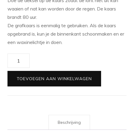
Doe de deksel op de kaars zodat de lont niet uit kan
waaien of nat kan worden door de regen. De kaars
brandt 80 uur.
De grafkaars is eenmalig te gebruiken. Als de kaars
opgebrand is, kun je de binnenkant schoonmaken en er
een waxinelichtje in doen.
Grafkaars
|
Een
TOEVOEGEN AAN WINKELWAGEN
boog
in
de
wolken
aantal
Beschrijving