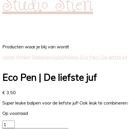
Studio Stien
Producten waar je blij van wordt
Home
Winkel
Stationery
Schrijfwaren
Eco Pen | De liefste juf
Eco Pen | De liefste juf
€
3,50
Super leuke balpen voor de liefste juf! Ook leuk te combineren 
Op voorraad
Eco
Pen