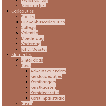
Wenskaarten
Minikaartjes
Cadeautjes
Spellen
Brievenbuscadeautjes
Collega
Valentijn
Moederdag
Vaderdag
Juf & Meester
Momenten
Sinterklaas
Kerst
Adventskalenders
Kerstcadeautjes
Kersthangers
Kerstkaarten
Kerstdecoratie
Kerst inpakstudio
Pasen