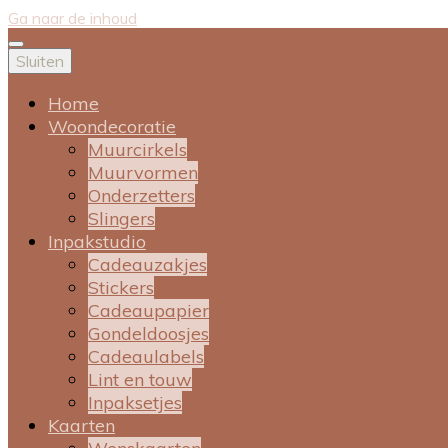
Ga naar de inhoud
Sluiten
Home
Woondecoratie
Muurcirkels
Muurvormen
Onderzetters
Slingers
Inpakstudio
Cadeauzakjes
Stickers
Cadeaupapier
Gondeldoosjes
Cadeaulabels
Lint en touw
Inpaksetjes
Kaarten