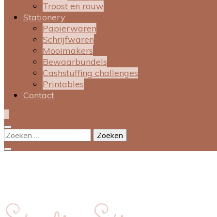
Troost en rouw
Stationery
Papierwaren
Schrijfwaren
Mooimakers
Bewaarbundels
Cashstuffing challenges
Printables
Contact
0
Zoeken
naar: