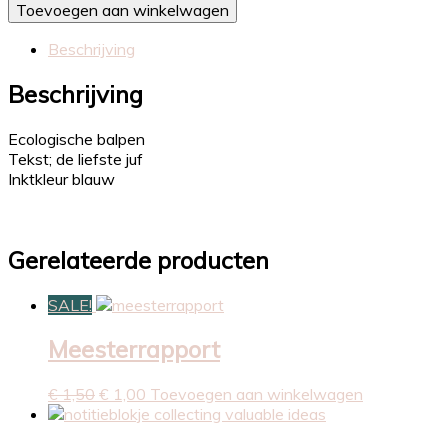
Toevoegen aan winkelwagen
|
De
Beschrijving
liefste
juf
Beschrijving
aantal
Ecologische balpen
Tekst; de liefste juf
Inktkleur blauw
Gerelateerde producten
SALE!
Meesterrapport
Oorspronkelijke
Huidige
€
1,50
€
1,00
Toevoegen aan winkelwagen
prijs
prijs
was:
is: