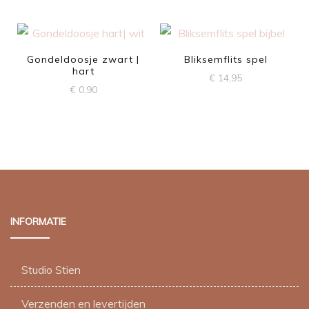
Gondeldoosje zwart |
Bliksemflits spel
hart
€
14,95
€
0,90
INFORMATIE
Studio Stien
Verzenden en levertijden