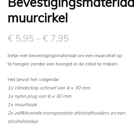
Bevestigingsmateriaa
muurcirkel
Prijsklasse:
€
5,95
-
€
7,95
€ 5,95
Setje met bevestigingsmateriaal om een muurcirkel op
tot
te hangen zonder een boorgat in de cirkel te maken.
€ 7,95
Het bevat het volgende:
1x cilinderkop schroef van 4 x 30 mm
1x nylon plug van 6 x 30 mm
1x muurhaak
2x zelfklevende transparante afstandhouders en een
alcoholdoekje