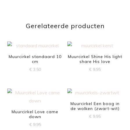
Gerelateerde producten
Muurcirkel standaard 10
Muurcirkel Shine His light
cm
share His love
€
3,50
€
9,95
Muurcirkel Een boog in
de wolken (zwart-wit)
Muurcirkel Love came
€
9,95
down
€
9,95