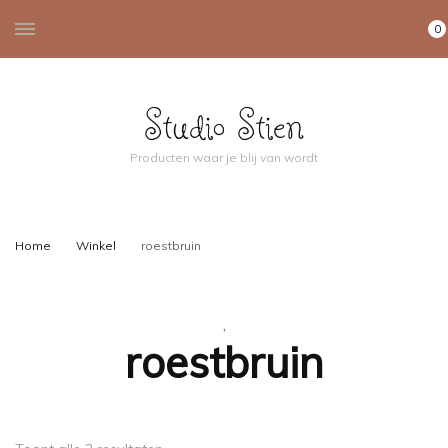
0
Studio Stien
Producten waar je blij van wordt
Home
Winkel
roestbruin
,
roestbruin