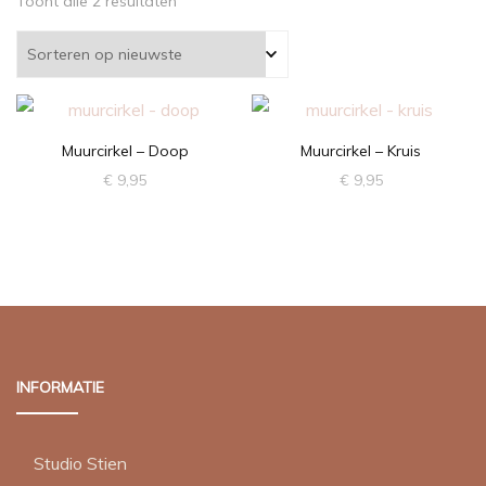
Gesorteerd
Toont alle 2 resultaten
op
nieuwste
Muurcirkel – Doop
Muurcirkel – Kruis
€
9,95
€
9,95
INFORMATIE
Studio Stien