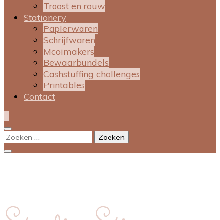
Troost en rouw
Stationery
Papierwaren
Schrijfwaren
Mooimakers
Bewaarbundels
Cashstuffing challenges
Printables
Contact
0
Zoeken
naar: