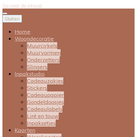
Ga naar de inhoud
Sluiten
Home
Woondecoratie
Muurcirkels
Muurvormen
Onderzetters
Slingers
Inpakstudio
Cadeauzakjes
Stickers
Cadeaupapier
Gondeldoosjes
Cadeaulabels
Lint en touw
Inpaksetjes
Kaarten