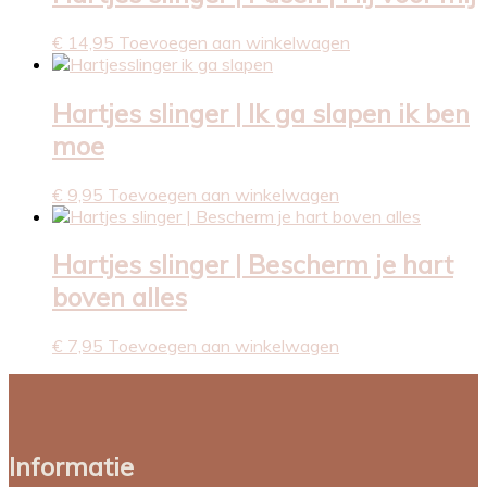
€
14,95
Toevoegen aan winkelwagen
Hartjes slinger | Ik ga slapen ik ben
moe
€
9,95
Toevoegen aan winkelwagen
Hartjes slinger | Bescherm je hart
boven alles
€
7,95
Toevoegen aan winkelwagen
Informatie