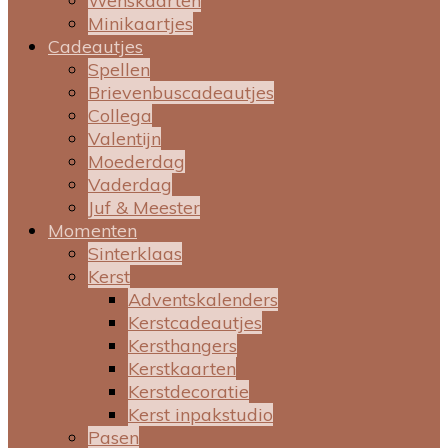
Wenskaarten
Minikaartjes
Cadeautjes
Spellen
Brievenbuscadeautjes
Collega
Valentijn
Moederdag
Vaderdag
Juf & Meester
Momenten
Sinterklaas
Kerst
Adventskalenders
Kerstcadeautjes
Kersthangers
Kerstkaarten
Kerstdecoratie
Kerst inpakstudio
Pasen