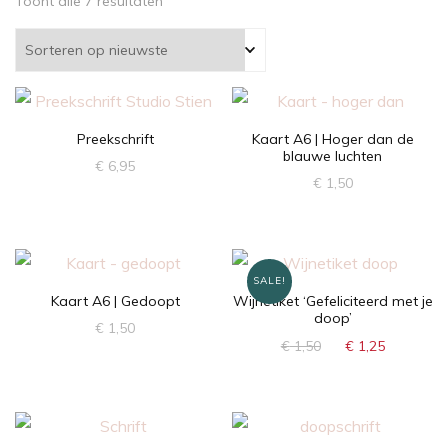
Gesorteerd
Toont alle 7 resultaten
op
nieuwste
Preekschrift
Kaart A6 | Hoger dan de
blauwe luchten
€
6,95
€
1,50
SALE!
Kaart A6 | Gedoopt
Wijnetiket ‘Gefeliciteerd met je
doop’
€
1,50
Oorspronkelijke
Huidige
€
1,50
€
1,25
prijs
prijs
was:
is:
€ 1,50.
€ 1,25.