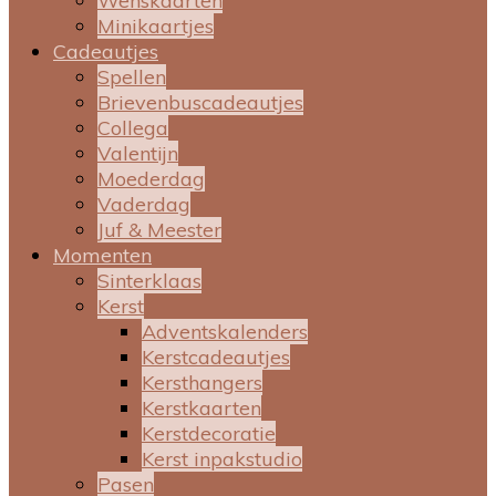
Wenskaarten
Minikaartjes
Cadeautjes
Spellen
Brievenbuscadeautjes
Collega
Valentijn
Moederdag
Vaderdag
Juf & Meester
Momenten
Sinterklaas
Kerst
Adventskalenders
Kerstcadeautjes
Kersthangers
Kerstkaarten
Kerstdecoratie
Kerst inpakstudio
Pasen