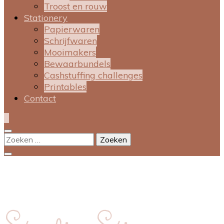
Troost en rouw
Stationery
Papierwaren
Schrijfwaren
Mooimakers
Bewaarbundels
Cashstuffing challenges
Printables
Contact
0
Zoeken
naar: