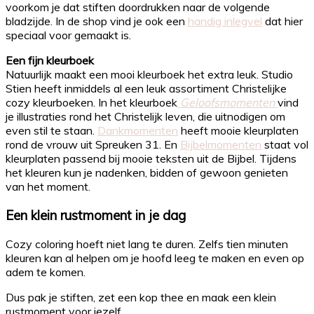
voorkom je dat stiften doordrukken naar de volgende
bladzijde. In de shop vind je ook een
handig inlegvel
dat hier
speciaal voor gemaakt is.
Een fijn kleurboek
Natuurlijk maakt een mooi kleurboek het extra leuk. Studio
Stien heeft inmiddels al een leuk assortiment Christelijke
cozy kleurboeken. In het kleurboek
Geloofsmomenten
vind
je illustraties rond het Christelijk leven, die uitnodigen om
even stil te staan.
Dankmomenten
heeft mooie kleurplaten
rond de vrouw uit Spreuken 31. En
Bijbelmomenten
staat vol
kleurplaten passend bij mooie teksten uit de Bijbel. Tijdens
het kleuren kun je nadenken, bidden of gewoon genieten
van het moment.
Een klein rustmoment in je dag
Cozy coloring hoeft niet lang te duren. Zelfs tien minuten
kleuren kan al helpen om je hoofd leeg te maken en even op
adem te komen.
Dus pak je stiften, zet een kop thee en maak een klein
rustmoment voor jezelf.