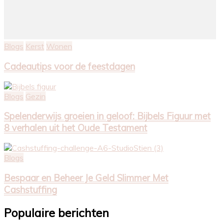
Blogs
Kerst
Wonen
Cadeautips voor de feestdagen
Blogs
Gezin
Spelenderwijs groeien in geloof: Bijbels Figuur met
8 verhalen uit het Oude Testament
Blogs
Bespaar en Beheer Je Geld Slimmer Met
Cashstuffing
Populaire berichten