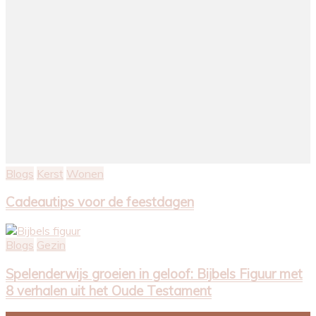
Blogs
Kerst
Wonen
Cadeautips voor de feestdagen
Blogs
Gezin
Spelenderwijs groeien in geloof: Bijbels Figuur met
8 verhalen uit het Oude Testament