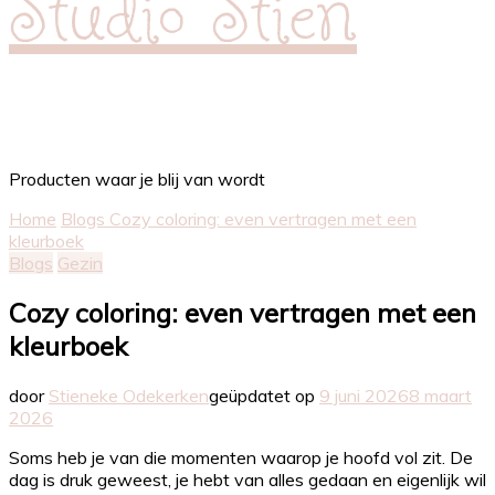
Studio Stien
Producten waar je blij van wordt
Home
Blogs
Cozy coloring: even vertragen met een
kleurboek
Blogs
Gezin
Cozy coloring: even vertragen met een
kleurboek
door
Stieneke Odekerken
geüpdatet op
9 juni 2026
8 maart
2026
Soms heb je van die momenten waarop je hoofd vol zit. De
dag is druk geweest, je hebt van alles gedaan en eigenlijk wil