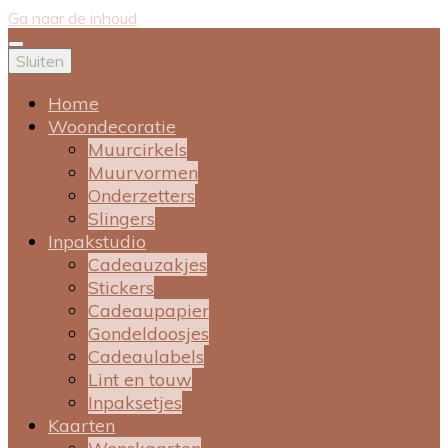
Ga naar de inhoud
Sluiten
Home
Woondecoratie
Muurcirkels
Muurvormen
Onderzetters
Slingers
Inpakstudio
Cadeauzakjes
Stickers
Cadeaupapier
Gondeldoosjes
Cadeaulabels
Lint en touw
Inpaksetjes
Kaarten